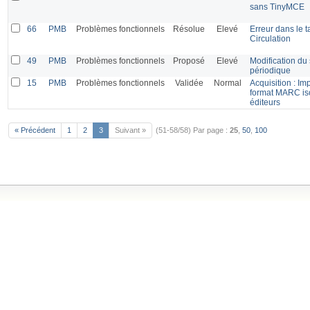
sans TinyMCE
66
PMB
Problèmes fonctionnels
Résolue
Elevé
Erreur dans le 
Circulation
49
PMB
Problèmes fonctionnels
Proposé
Elevé
Modification du 
périodique
15
PMB
Problèmes fonctionnels
Validée
Normal
Acquisition : Im
format MARC is
éditeurs
« Précédent
1
2
3
Suivant »
(51-58/58)
Par page :
25
,
50
,
100