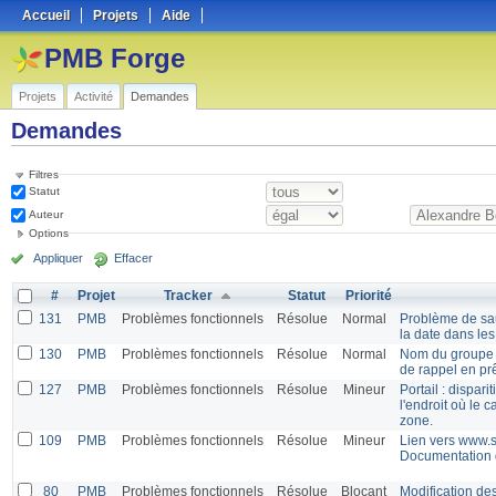
Accueil
Projets
Aide
PMB Forge
Projets
Activité
Demandes
Demandes
Filtres
Statut
Auteur
Options
Appliquer
Effacer
#
Projet
Tracker
Statut
Priorité
131
PMB
Problèmes fonctionnels
Résolue
Normal
Problème de saut
la date dans les
130
PMB
Problèmes fonctionnels
Résolue
Normal
Nom du groupe e
de rappel en prê
127
PMB
Problèmes fonctionnels
Résolue
Mineur
Portail : dispari
l'endroit où le 
zone.
109
PMB
Problèmes fonctionnels
Résolue
Mineur
Lien vers www.s
Documentation
80
PMB
Problèmes fonctionnels
Résolue
Blocant
Modification de