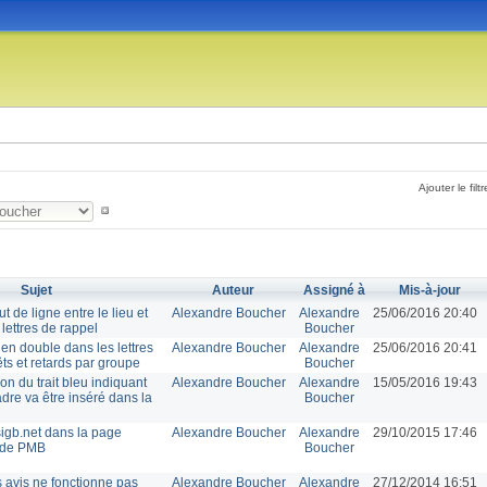
Ajouter le filtr
Sujet
Auteur
Assigné à
Mis-à-jour
 de ligne entre le lieu et
Alexandre Boucher
Alexandre
25/06/2016 20:40
 lettres de rappel
Boucher
n double dans les lettres
Alexandre Boucher
Alexandre
25/06/2016 20:41
ts et retards par groupe
Boucher
tion du trait bleu indiquant
Alexandre Boucher
Alexandre
15/05/2016 19:43
cadre va être inséré dans la
Boucher
igb.net dans la page
Alexandre Boucher
Alexandre
29/10/2015 17:46
 de PMB
Boucher
s avis ne fonctionne pas
Alexandre Boucher
Alexandre
27/12/2014 16:51