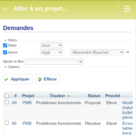
Aller à un projet...
Demandes
Filtres
Statut
Auteur
Ajouter le filtre
Options
Appliquer
Effacer
#
Projet
Tracker
Statut
Priorité
S
49
PMB
Problèmes fonctionnels
Proposé
Elevé
Modific
statut 
bulleti
périod
66
PMB
Problèmes fonctionnels
Résolue
Elevé
Erreur 
tablea
bord e