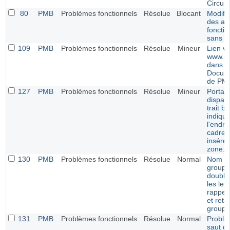
Circula
80
PMB
Problèmes fonctionnels
Résolue
Blocant
Modific
des av
foncti
sans 
109
PMB
Problèmes fonctionnels
Résolue
Mineur
Lien v
www.si
dans l
Docume
de PM
127
PMB
Problèmes fonctionnels
Résolue
Mineur
Portail 
dispari
trait bl
indiqu
l'endro
cadre 
inséré 
zone.
130
PMB
Problèmes fonctionnels
Résolue
Normal
Nom d
groupe
double
les let
rappel 
et reta
groupe
131
PMB
Problèmes fonctionnels
Résolue
Normal
Problè
saut de