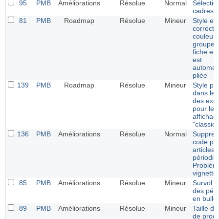
95
PMB
Améliorations
Résolue
Normal
Sélectio
cadres d
81
PMB
Roadmap
Résolue
Mineur
Style enj
correcti
couleur 
groupe l
fiche em
est
automat
pliée
139
PMB
Roadmap
Résolue
Mineur
Style po
dans le 
des exe
pour les
affichag
"classiq
136
PMB
Améliorations
Résolue
Normal
Suppres
code pou
articles 
périodiq
Problèm
vignette
85
PMB
Améliorations
Résolue
Mineur
Survol de
des péri
en bulle
89
PMB
Améliorations
Résolue
Mineur
Taille de
de prog