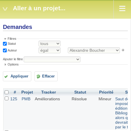
Aller à un projet...
Demandes
Filtres
Statut
Auteur
Ajouter le filtre
Options
Appliquer
Effacer
#
Projet
Tracker
Statut
Priorité
Su
125
PMB
Améliorations
Résolue
Mineur
Saut de 
imposé 
édition 
Bibliogr
alors qu
devrait 
par le t