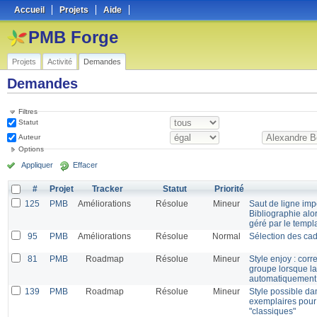
Accueil
Projets
Aide
PMB Forge
Projets
Activité
Demandes
Demandes
Filtres
Statut
Auteur
Options
Appliquer
Effacer
#
Projet
Tracker
Statut
Priorité
125
PMB
Améliorations
Résolue
Mineur
Saut de ligne imp
Bibliographie alor
géré par le templ
95
PMB
Améliorations
Résolue
Normal
Sélection des cad
81
PMB
Roadmap
Résolue
Mineur
Style enjoy : corr
groupe lorsque la
automatiquement 
139
PMB
Roadmap
Résolue
Mineur
Style possible dan
exemplaires pour 
"classiques"