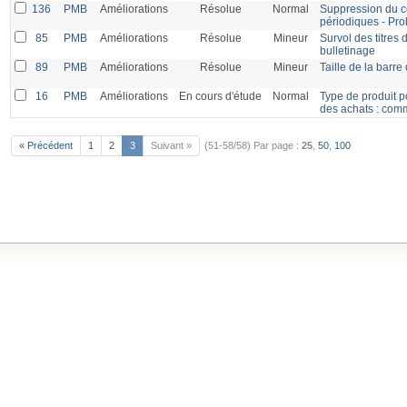
136
PMB
Améliorations
Résolue
Normal
Suppression du co
périodiques - Pro
85
PMB
Améliorations
Résolue
Mineur
Survol des titres
bulletinage
89
PMB
Améliorations
Résolue
Mineur
Taille de la barre
16
PMB
Améliorations
En cours d'étude
Normal
Type de produit p
des achats : co
« Précédent
1
2
3
Suivant »
(51-58/58)
Par page :
25
,
50
,
100