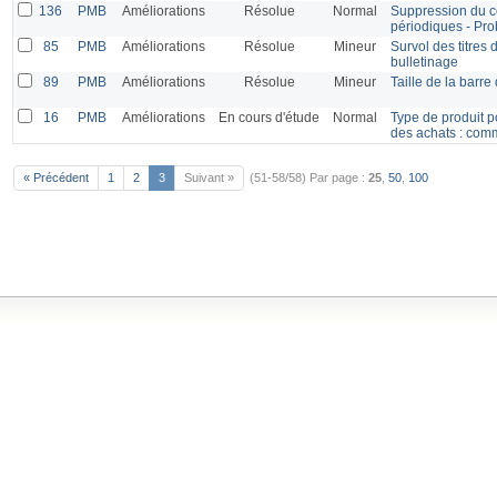
136
PMB
Améliorations
Résolue
Normal
Suppression du co
périodiques - Pro
85
PMB
Améliorations
Résolue
Mineur
Survol des titres
bulletinage
89
PMB
Améliorations
Résolue
Mineur
Taille de la barre
16
PMB
Améliorations
En cours d'étude
Normal
Type de produit p
des achats : co
« Précédent
1
2
3
Suivant »
(51-58/58)
Par page :
25
,
50
,
100