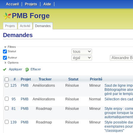
Accueil
Projets
Aide
PMB Forge
Projets
Activité
Demandes
Demandes
Filtres
Statut
Auteur
Options
Appliquer
Effacer
#
Projet
Tracker
Statut
Priorité
125
PMB
Améliorations
Résolue
Mineur
Saut de ligne imp
Bibliographie alor
géré par le templ
95
PMB
Améliorations
Résolue
Normal
Sélection des cad
81
PMB
Roadmap
Résolue
Mineur
Style enjoy : corr
groupe lorsque la
automatiquement 
139
PMB
Roadmap
Résolue
Mineur
Style possible dan
exemplaires pour 
"classiques"