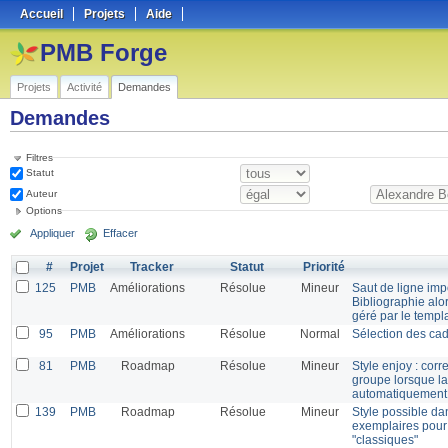
Accueil
Projets
Aide
PMB Forge
Projets
Activité
Demandes
Demandes
Filtres
Statut
Auteur
Options
Appliquer
Effacer
#
Projet
Tracker
Statut
Priorité
125
PMB
Améliorations
Résolue
Mineur
Saut de ligne imp
Bibliographie alor
géré par le templ
95
PMB
Améliorations
Résolue
Normal
Sélection des cad
81
PMB
Roadmap
Résolue
Mineur
Style enjoy : corr
groupe lorsque la
automatiquement 
139
PMB
Roadmap
Résolue
Mineur
Style possible dan
exemplaires pour 
"classiques"