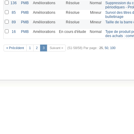
136
PMB
Améliorations
Résolue
Normal
Suppression du co
périodiques - Pro
85
PMB
Améliorations
Résolue
Mineur
Survol des titres
bulletinage
89
PMB
Améliorations
Résolue
Mineur
Taille de la barre
16
PMB
Améliorations
En cours d'étude
Normal
Type de produit p
des achats : co
« Précédent
1
2
3
Suivant »
(51-58/58)
Par page :
25
,
50
,
100