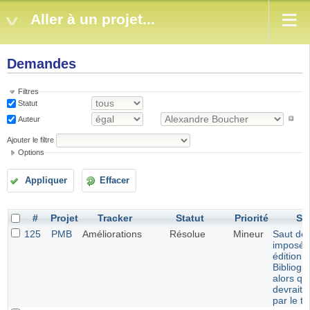
Aller à un projet...
Demandes
Filtres
Statut
Auteur
Ajouter le filtre
Options
Appliquer
Effacer
#
Projet
Tracker
Statut
Priorité
Su
125
PMB
Améliorations
Résolue
Mineur
Saut de 
imposé 
édition 
Bibliogr
alors qu
devrait 
par le t