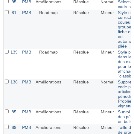
95
PMB
Améliorations
Résolue
Normal
Sélectio
cadres d
81
PMB
Roadmap
Résolue
Mineur
Style enj
correcti
couleur 
groupe l
fiche em
est
automat
pliée
139
PMB
Roadmap
Résolue
Mineur
Style po
dans le 
des exe
pour les
affichag
"classiq
136
PMB
Améliorations
Résolue
Normal
Suppres
code pou
articles 
périodiq
Problèm
vignette
85
PMB
Améliorations
Résolue
Mineur
Survol de
des péri
en bulle
89
PMB
Améliorations
Résolue
Mineur
Taille de
de prog