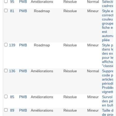
95
PMB
Améliorations
Résolue
Normal
Sélectio
cadres d
81
PMB
Roadmap
Résolue
Mineur
Style enj
correcti
couleur 
groupe l
fiche em
est
automat
pliée
139
PMB
Roadmap
Résolue
Mineur
Style po
dans le 
des exe
pour les
affichag
"classiq
136
PMB
Améliorations
Résolue
Normal
Suppres
code pou
articles 
périodiq
Problèm
vignette
85
PMB
Améliorations
Résolue
Mineur
Survol de
des péri
en bulle
89
PMB
Améliorations
Résolue
Mineur
Taille de
de prog