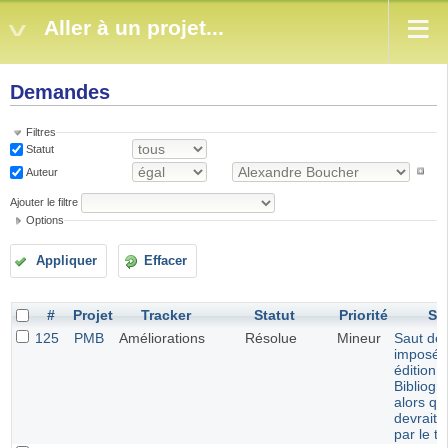
Aller à un projet...
Demandes
Filtres
Statut
Auteur
Ajouter le filtre
Options
Appliquer
Effacer
#
Projet
Tracker
Statut
Priorité
Su
125
PMB
Améliorations
Résolue
Mineur
Saut de 
imposé 
édition 
Bibliogr
alors qu
devrait 
par le t