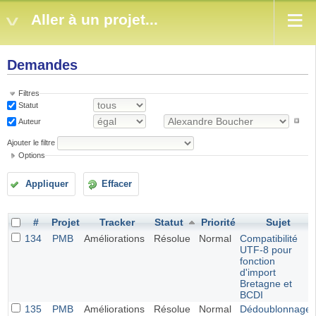
Aller à un projet...
Demandes
Filtres
Statut
Auteur
Ajouter le filtre
Options
Appliquer
Effacer
#
Projet
Tracker
Statut
Priorité
Sujet
134
PMB
Améliorations
Résolue
Normal
Compatibilité
UTF-8 pour
fonction
d'import
Bretagne et
BCDI
135
PMB
Améliorations
Résolue
Normal
Dédoublonnage