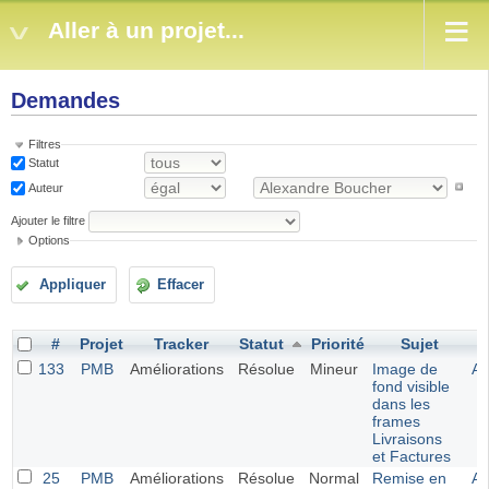
Aller à un projet...
Demandes
Filtres
Statut
Auteur
Ajouter le filtre
Options
Appliquer
Effacer
#
Projet
Tracker
Statut
Priorité
Sujet
133
PMB
Améliorations
Résolue
Mineur
Image de
Al
fond visible
dans les
frames
Livraisons
et Factures
25
PMB
Améliorations
Résolue
Normal
Remise en
Al