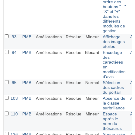
ordre des
boutons "..."
"X" et "+"
dans les
différents
modules de
gestion
93
PMB
Améliorations
Résolue
Mineur
Affichage
Al
des images
étoiles
94
PMB
Améliorations
Résolue
Blocant
Encodage
Al
des
caractères
en
modification
d'avis
95
PMB
Améliorations
Résolue
Normal
Sélection
Al
des cadres
du portail
103
PMB
Améliorations
Résolue
Mineur
Absence de
Al
la classe
surbrillance
110
PMB
Améliorations
Résolue
Mineur
Espace
Al
après le
nom du
thésaurus
136
PMB
Améliorations
Résolue
Normal
Suppression
Al