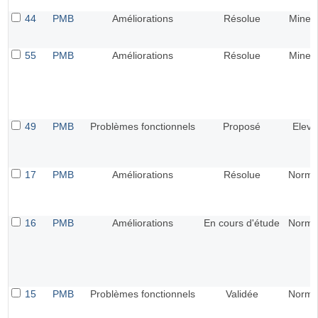
44
PMB
Améliorations
Résolue
Mineu
55
PMB
Améliorations
Résolue
Mineu
49
PMB
Problèmes fonctionnels
Proposé
Elevé
17
PMB
Améliorations
Résolue
Norma
16
PMB
Améliorations
En cours d'étude
Norma
15
PMB
Problèmes fonctionnels
Validée
Norma