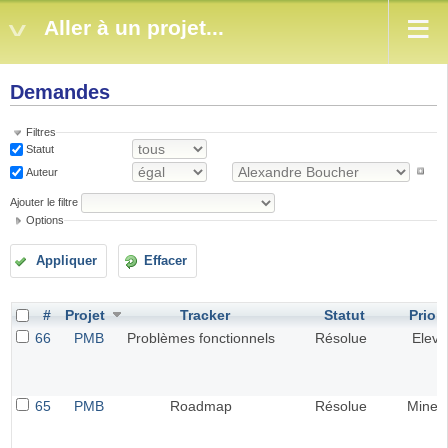
Aller à un projet...
Demandes
Filtres
Statut
Auteur
Ajouter le filtre
Options
Appliquer
Effacer
#
Projet
Tracker
Statut
Priori
66
PMB
Problèmes fonctionnels
Résolue
Elevé
65
PMB
Roadmap
Résolue
Mineu