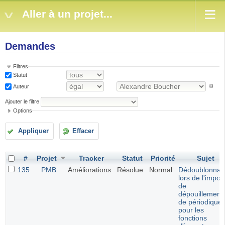
Aller à un projet...
Demandes
Filtres
Statut
Auteur
Ajouter le filtre
Options
Appliquer
Effacer
#
Projet
Tracker
Statut
Priorité
Sujet
135
PMB
Améliorations
Résolue
Normal
Dédoublonna
lors de l'import
de
dépouillement
de périodique
pour les
fonctions