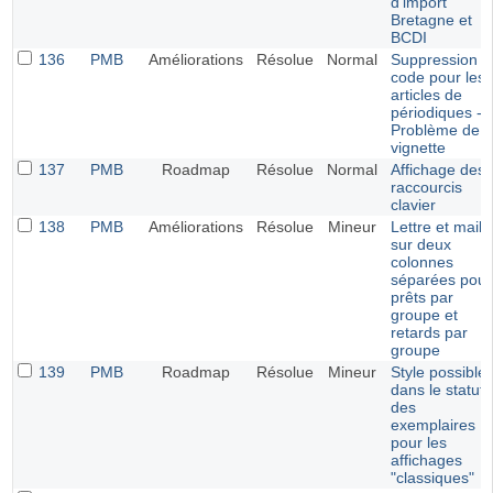
d'import
Bretagne et
BCDI
136
PMB
Améliorations
Résolue
Normal
Suppression d
code pour les
articles de
périodiques -
Problème de
vignette
137
PMB
Roadmap
Résolue
Normal
Affichage des
raccourcis
clavier
138
PMB
Améliorations
Résolue
Mineur
Lettre et mail
sur deux
colonnes
séparées pour
prêts par
groupe et
retards par
groupe
139
PMB
Roadmap
Résolue
Mineur
Style possible
dans le statut
des
exemplaires
pour les
affichages
"classiques"