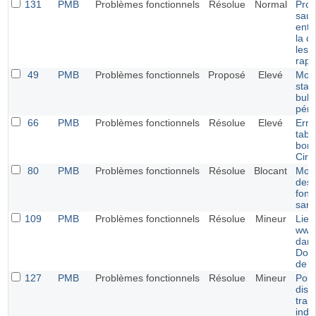
131
PMB
Problèmes fonctionnels
Résolue
Normal
Pro
saut
entre
la d
les l
rapp
49
PMB
Problèmes fonctionnels
Proposé
Elevé
Modi
stat
bull
péri
66
PMB
Problèmes fonctionnels
Résolue
Elevé
Erre
tabl
bord
Circ
80
PMB
Problèmes fonctionnels
Résolue
Blocant
Modi
des 
fonc
san
109
PMB
Problèmes fonctionnels
Résolue
Mineur
Lien
www.
dans
Doc
de 
127
PMB
Problèmes fonctionnels
Résolue
Mineur
Porta
disp
trait
indi