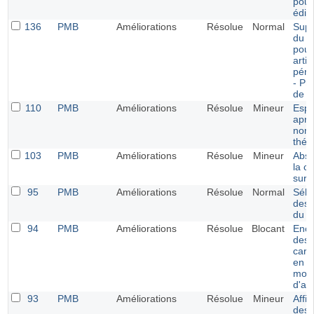
pour
édit
136
PMB
Améliorations
Résolue
Normal
Supp
du c
pour
artic
péri
- Pr
de v
110
PMB
Améliorations
Résolue
Mineur
Esp
aprè
nom
thés
103
PMB
Améliorations
Résolue
Mineur
Abse
la c
surb
95
PMB
Améliorations
Résolue
Normal
Séle
des 
du po
94
PMB
Améliorations
Résolue
Blocant
Enc
des
cara
en
modi
d'avi
93
PMB
Améliorations
Résolue
Mineur
Affi
des 