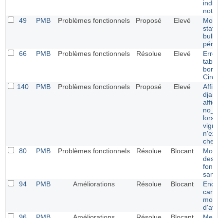
indi
noti
49
PMB
Problèmes fonctionnels
Proposé
Elevé
Modi
statu
bulle
péri
66
PMB
Problèmes fonctionnels
Résolue
Elevé
Erre
tabl
bord
Circu
140
PMB
Problèmes fonctionnels
Proposé
Elevé
Affi
djan
affi
no_i
lors
vign
n'ex
chez
80
PMB
Problèmes fonctionnels
Résolue
Blocant
Modi
des 
fonc
sans
94
PMB
Améliorations
Résolue
Blocant
Enco
cara
modi
d'avi
96
PMB
Améliorations
Résolue
Blocant
Menu