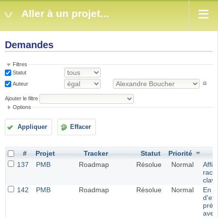
Aller à un projet...
Demandes
Filtres
Statut
Auteur
Ajouter le filtre
Options
Appliquer
Effacer
#
Projet
Tracker
Statut
Priorité
137
PMB
Roadmap
Résolue
Normal
Affi
racc
clavi
142
PMB
Roadmap
Résolue
Normal
En c
d'ex
prér
avec 