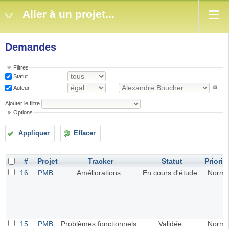
Aller à un projet...
Demandes
Filtres
Statut
Auteur
Ajouter le filtre
Options
Appliquer
Effacer
#
Projet
Tracker
Statut
Priorit
16
PMB
Améliorations
En cours d'étude
Norma
15
PMB
Problèmes fonctionnels
Validée
Norma