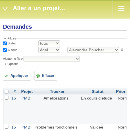
Aller à un projet...
Demandes
Filtres
Statut
Auteur
Ajouter le filtre
Options
Appliquer
Effacer
#
Projet
Tracker
Statut
Priorit
16
PMB
Améliorations
En cours d'étude
Norma
15
PMB
Problèmes fonctionnels
Validée
Norma