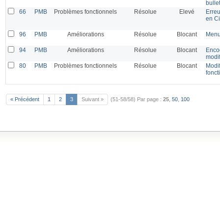
bulle
66
PMB
Problèmes fonctionnels
Résolue
Elevé
Erreu
en Ci
96
PMB
Améliorations
Résolue
Blocant
Menu 
94
PMB
Améliorations
Résolue
Blocant
Enco
modif
80
PMB
Problèmes fonctionnels
Résolue
Blocant
Modif
fonc
« Précédent
1
2
3
Suivant »
(51-58/58)
Par page :
25
,
50
,
100