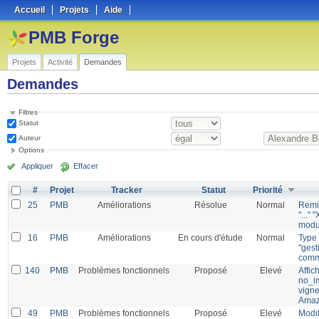
Accueil
Projets
Aide
PMB Forge
Projets
Activité
Demandes
Demandes
Filtres
Statut
Auteur
Options
Appliquer
Effacer
#
Projet
Tracker
Statut
Priorité
25
PMB
Améliorations
Résolue
Normal
Remi
"..." 
modu
16
PMB
Améliorations
En cours d'étude
Normal
Type 
"gest
comm
140
PMB
Problèmes fonctionnels
Proposé
Elevé
Affic
no_im
vigne
Ama
49
PMB
Problèmes fonctionnels
Proposé
Elevé
Modif