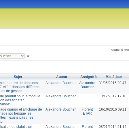
Ajouter le filtr
Sujet
Auteur
Assigné à
Mis-à-jour
se en ordre des boutons
Alexandre Boucher
Alexandre
31/05/2015 20:47
"X" et "+" dans les différents
Boucher
les de gestion
de produit pour le module
Alexandre Boucher
10/12/2012 17:10
ion des achats :
ande"
hage django et affichage de
Alexandre Boucher
Florent
16/10/2016 09:11
age.jpg lorsque les
TETART
ttes n'existe pas chez
zon
ication du statut d'un
Alexandre Boucher
Florent
08/01/2014 21:14