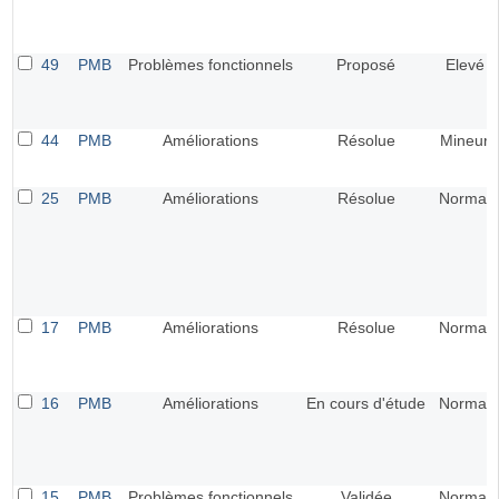
49
PMB
Problèmes fonctionnels
Proposé
Elevé
44
PMB
Améliorations
Résolue
Mineur
25
PMB
Améliorations
Résolue
Normal
17
PMB
Améliorations
Résolue
Normal
16
PMB
Améliorations
En cours d'étude
Normal
15
PMB
Problèmes fonctionnels
Validée
Normal