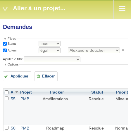
Aller à un projet...
Demandes
Filtres
Statut
Auteur
Ajouter le filtre
Options
Appliquer
Effacer
#
Projet
Tracker
Statut
Priorité
55
PMB
Améliorations
Résolue
Mineur
50
PMB
Roadmap
Résolue
Normal