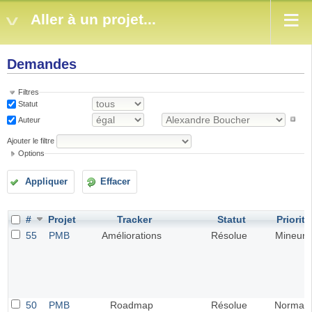
Aller à un projet...
Demandes
Filtres
Statut
Auteur
Ajouter le filtre
Options
Appliquer
Effacer
#
Projet
Tracker
Statut
Priorité
55
PMB
Améliorations
Résolue
Mineur
50
PMB
Roadmap
Résolue
Normal