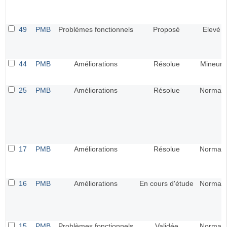
49
PMB
Problèmes fonctionnels
Proposé
Elevé
44
PMB
Améliorations
Résolue
Mineur
25
PMB
Améliorations
Résolue
Normal
17
PMB
Améliorations
Résolue
Normal
16
PMB
Améliorations
En cours d'étude
Normal
15
PMB
Problèmes fonctionnels
Validée
Normal