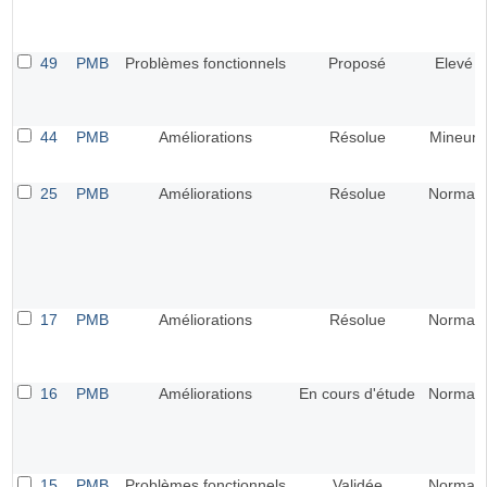
49
PMB
Problèmes fonctionnels
Proposé
Elevé
44
PMB
Améliorations
Résolue
Mineur
25
PMB
Améliorations
Résolue
Normal
17
PMB
Améliorations
Résolue
Normal
16
PMB
Améliorations
En cours d'étude
Normal
15
PMB
Problèmes fonctionnels
Validée
Normal