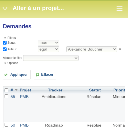
Aller à un projet...
Demandes
Filtres
Statut
Auteur
Ajouter le filtre
Options
Appliquer
Effacer
#
Projet
Tracker
Statut
Priorité
55
PMB
Améliorations
Résolue
Mineur
50
PMB
Roadmap
Résolue
Normal