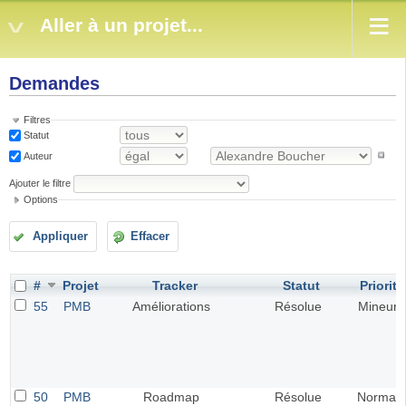
Aller à un projet...
Demandes
Filtres
Statut
Auteur
Ajouter le filtre
Options
Appliquer
Effacer
#
Projet
Tracker
Statut
Priorité
55
PMB
Améliorations
Résolue
Mineur
50
PMB
Roadmap
Résolue
Normal