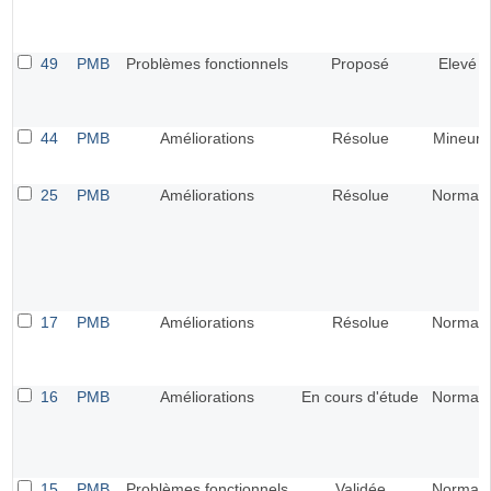
49
PMB
Problèmes fonctionnels
Proposé
Elevé
44
PMB
Améliorations
Résolue
Mineur
25
PMB
Améliorations
Résolue
Normal
17
PMB
Améliorations
Résolue
Normal
16
PMB
Améliorations
En cours d'étude
Normal
15
PMB
Problèmes fonctionnels
Validée
Normal