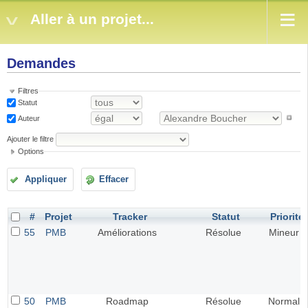
Aller à un projet...
Demandes
Filtres
Statut
Auteur
Ajouter le filtre
Options
Appliquer
Effacer
#
Projet
Tracker
Statut
Priorité
55
PMB
Améliorations
Résolue
Mineur
50
PMB
Roadmap
Résolue
Normal