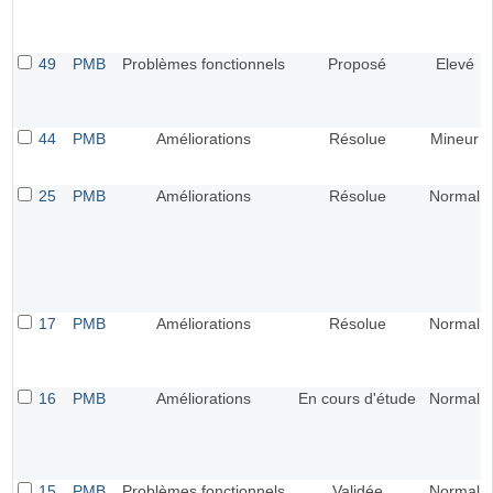
49
PMB
Problèmes fonctionnels
Proposé
Elevé
44
PMB
Améliorations
Résolue
Mineur
25
PMB
Améliorations
Résolue
Normal
17
PMB
Améliorations
Résolue
Normal
16
PMB
Améliorations
En cours d'étude
Normal
15
PMB
Problèmes fonctionnels
Validée
Normal