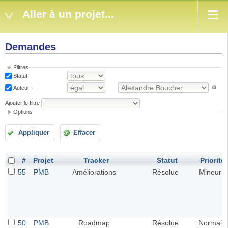
Aller à un projet...
Demandes
Filtres
Statut
Auteur
Ajouter le filtre
Options
Appliquer
Effacer
#
Projet
Tracker
Statut
Priorité
55
PMB
Améliorations
Résolue
Mineur
50
PMB
Roadmap
Résolue
Normal