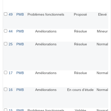
49
PMB
Problèmes fonctionnels
Proposé
Elevé
44
PMB
Améliorations
Résolue
Mineur
25
PMB
Améliorations
Résolue
Normal
17
PMB
Améliorations
Résolue
Normal
16
PMB
Améliorations
En cours d'étude
Normal
15
PMB
Problèmes fonctionnels
Validée
Normal