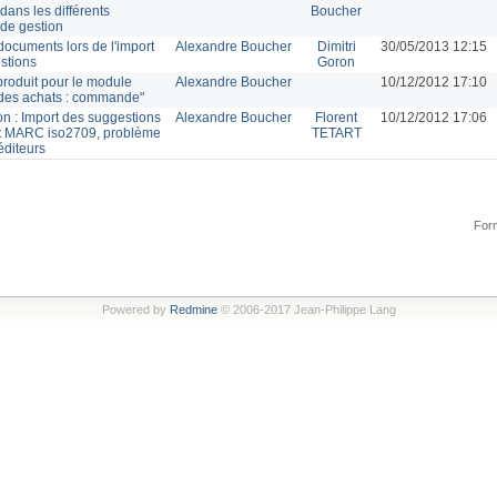
 dans les différents
Boucher
de gestion
documents lors de l'import
Alexandre Boucher
Dimitri
30/05/2013 12:15
stions
Goron
produit pour le module
Alexandre Boucher
10/12/2012 17:10
 des achats : commande"
on : Import des suggestions
Alexandre Boucher
Florent
10/12/2012 17:06
t MARC iso2709, problème
TETART
éditeurs
Form
Powered by
Redmine
© 2006-2017 Jean-Philippe Lang