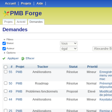
Accueil
Projets
Aide
PMB Forge
Projets
Activité
Demandes
Demandes
Filtres
Statut
Auteur
Options
Appliquer
Effacer
#
Projet
Tracker
Statut
Priorité
55
PMB
Améliorations
Résolue
Mineur
Enregist
menu ver
mac
50
PMB
Roadmap
Résolue
Normal
Prérempl
dépouill
49
PMB
Problèmes fonctionnels
Proposé
Elevé
Modificat
de pério
44
PMB
Améliorations
Résolue
Mineur
Keystatus
25
PMB
Améliorations
Résolue
Normal
Remise en