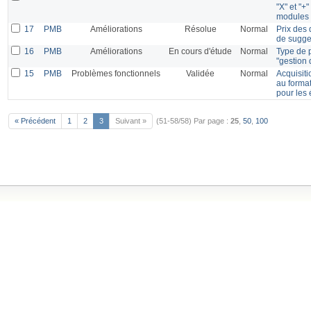
"X" et "+"
modules 
17
PMB
Améliorations
Résolue
Normal
Prix des 
de sugge
16
PMB
Améliorations
En cours d'étude
Normal
Type de 
"gestion
15
PMB
Problèmes fonctionnels
Validée
Normal
Acquisiti
au forma
pour les 
« Précédent
1
2
3
Suivant »
(51-58/58)
Par page :
25
,
50
,
100