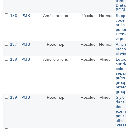
d'impor
Bretag
BCDI
136
PMB
Améliorations
Résolue
Normal
Suppre
code p
article
périodi
Problè
vignett
137
PMB
Roadmap
Résolue
Normal
Affich
raccour
clavier
138
PMB
Améliorations
Résolue
Mineur
Lettre 
sur de
colonn
séparé
prêts p
groupe
retards
groupe
139
PMB
Roadmap
Résolue
Mineur
Style p
dans le
des
exempl
pour le
afficha
"classi