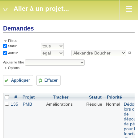
Aller à un projet...
Demandes
Filtres
Statut
Auteur
Ajouter le filtre
Options
Appliquer
Effacer
#
Projet
Tracker
Statut
Priorité
S
135
PMB
Améliorations
Résolue
Normal
Dédou
lors de
de
dépoui
de pér
pour le
fonctio