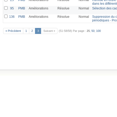
dans les différen
95
PMB
Améliorations
Résolue
Normal
Sélection des cad
136
PMB
Améliorations
Résolue
Normal
Suppression du co
périodiques - Pr
« Précédent
1
2
3
Suivant »
(51-58/58)
Par page :
25
,
50
,
100