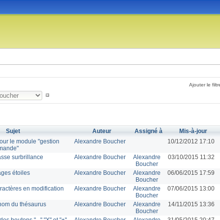
Ajouter le filtr
Sujet
Auteur
Assigné à
Mis-à-jour
our le module "gestion
Alexandre Boucher
10/12/2012 17:10
mmande"
sse surbrillance
Alexandre Boucher
Alexandre
03/10/2015 11:32
Boucher
ges étoiles
Alexandre Boucher
Alexandre
06/06/2015 17:59
Boucher
actères en modification
Alexandre Boucher
Alexandre
07/06/2015 13:00
Boucher
nom du thésaurus
Alexandre Boucher
Alexandre
14/11/2015 13:36
Boucher
s boutons "..." "X" et "+"
Alexandre Boucher
Alexandre
31/05/2015 20:47