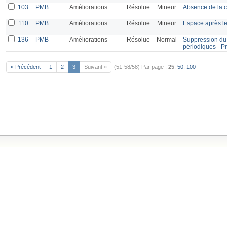
103
PMB
Améliorations
Résolue
Mineur
Absence de la c
110
PMB
Améliorations
Résolue
Mineur
Espace après l
136
PMB
Améliorations
Résolue
Normal
Suppression du 
périodiques - P
« Précédent
1
2
3
Suivant »
(51-58/58)
Par page :
25
,
50
,
100