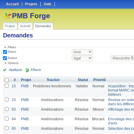
Accueil
Projets
Aide
PMB Forge
Projets
Activité
Demandes
Demandes
Filtres
Statut
Auteur
Options
Appliquer
Effacer
#
Projet
Tracker
Statut
Priorité
15
PMB
Problèmes fonctionnels
Validée
Normal
Acquisition : Im
format MARC is
éditeurs
25
PMB
Améliorations
Résolue
Normal
Remise en ordre 
dans les différ
93
PMB
Améliorations
Résolue
Mineur
Affichage des i
94
PMB
Améliorations
Résolue
Blocant
Encodage des ca
d'avis
95
PMB
Améliorations
Résolue
Normal
Sélection des ca