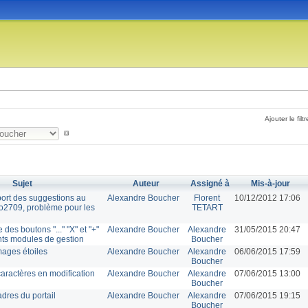
Ajouter le filtr
Sujet
Auteur
Assigné à
Mis-à-jour
port des suggestions au
Alexandre Boucher
Florent
10/12/2012 17:06
o2709, problème pour les
TETART
des boutons "..." "X" et "+"
Alexandre Boucher
Alexandre
31/05/2015 20:47
ents modules de gestion
Boucher
mages étoiles
Alexandre Boucher
Alexandre
06/06/2015 17:59
Boucher
ractères en modification
Alexandre Boucher
Alexandre
07/06/2015 13:00
Boucher
dres du portail
Alexandre Boucher
Alexandre
07/06/2015 19:15
Boucher