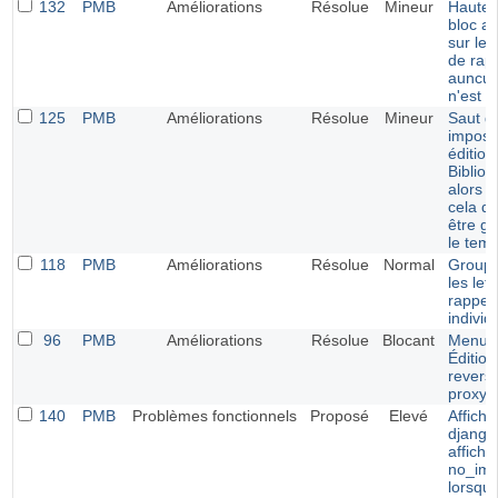
132
PMB
Améliorations
Résolue
Mineur
Hauteu
bloc a
sur les
de rapp
auncun
n'est d
125
PMB
Améliorations
Résolue
Mineur
Saut de
imposé
édition
Bibliog
alors 
cela de
être gé
le temp
118
PMB
Améliorations
Résolue
Normal
Groupe
les let
rappel
individ
96
PMB
Améliorations
Résolue
Blocant
Menu
Édition
revers
proxy
140
PMB
Problèmes fonctionnels
Proposé
Elevé
Affich
django
affich
no_ima
lorsque