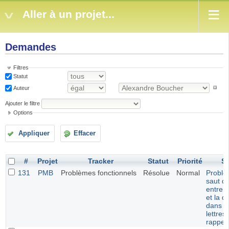
Aller à un projet...
Demandes
Filtres
Statut
Auteur
Ajouter le filtre
Options
Appliquer
Effacer
#
Projet
Tracker
Statut
Priorité
Su
131
PMB
Problèmes fonctionnels
Résolue
Normal
Problè
saut de
entre l
et la d
dans l
lettres
rappel