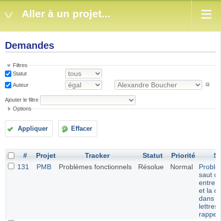
Aller à un projet...
Demandes
Filtres
Statut
Auteur
Ajouter le filtre
Options
Appliquer
Effacer
#
Projet
Tracker
Statut
Priorité
Su
131
PMB
Problèmes fonctionnels
Résolue
Normal
Problè
saut de
entre l
et la d
dans l
lettres
rappel