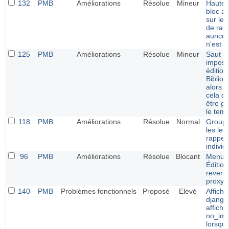
132
PMB
Améliorations
Résolue
Mineur
Hauteu
bloc a
sur les
de rapp
auncun
n'est d
125
PMB
Améliorations
Résolue
Mineur
Saut de
imposé
édition
Bibliog
alors 
cela de
être gé
le temp
118
PMB
Améliorations
Résolue
Normal
Groupe
les let
rappel
individ
96
PMB
Améliorations
Résolue
Blocant
Menu
Édition
revers
proxy
140
PMB
Problèmes fonctionnels
Proposé
Elevé
Affich
django
affich
no_ima
lorsque