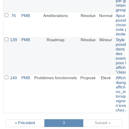
par gr
retards
groupe
76
PMB
Améliorations
Résolue
Normal
Ajout d
possibi
choisir
note p
étoiles
139
PMB
Roadmap
Résolue
Mineur
Style
possibl
dans le
des
exempl
pour le
afficha
"classi
140
PMB
Problèmes fonctionnels
Proposé
Elevé
Afficha
django 
afficha
no_ima
lorsque
vignett
n'exist
chez 
« Précédent
3
Suivant »