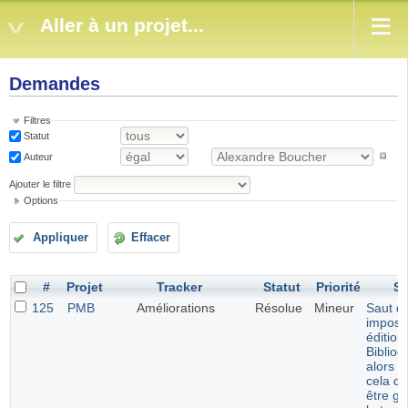
Aller à un projet...
Demandes
Filtres
Statut
Auteur
Ajouter le filtre
Options
Appliquer
Effacer
#
Projet
Tracker
Statut
Priorité
Su
125
PMB
Améliorations
Résolue
Mineur
Saut de
imposé
édition
Bibliog
alors q
cela de
être gé