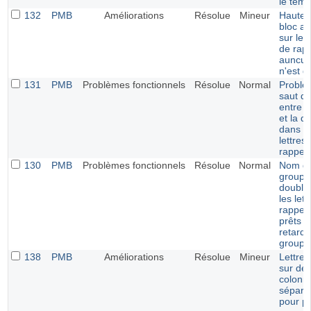
le temp
132
PMB
Améliorations
Résolue
Mineur
Hauteu
bloc a
sur les 
de rapp
auncun
n'est dé
131
PMB
Problèmes fonctionnels
Résolue
Normal
Problè
saut de
entre le
et la d
dans l
lettres
rappel
130
PMB
Problèmes fonctionnels
Résolue
Normal
Nom d
groupe
double
les let
rappel
prêts e
retards
groupe
138
PMB
Améliorations
Résolue
Mineur
Lettre 
sur de
colonn
séparé
pour pr