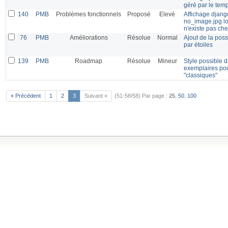
géré par le tem
140
PMB
Problèmes fonctionnels
Proposé
Elevé
Affichage djang
no_image.jpg lo
n'existe pas c
76
PMB
Améliorations
Résolue
Normal
Ajout de la poss
par étoiles
139
PMB
Roadmap
Résolue
Mineur
Style possible d
exemplaires pou
"classiques"
« Précédent
1
2
3
Suivant »
(51-58/58)
Par page :
25
,
50
,
100