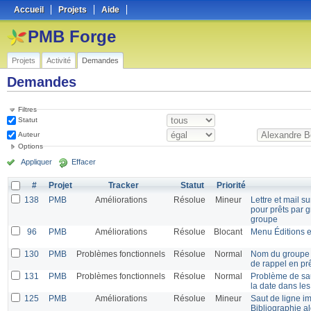
Accueil
Projets
Aide
PMB Forge
Projets
Activité
Demandes
Demandes
Filtres
Statut
Auteur
Options
Appliquer
Effacer
#
Projet
Tracker
Statut
Priorité
138
PMB
Améliorations
Résolue
Mineur
Lettre et mail 
pour prêts par g
groupe
96
PMB
Améliorations
Résolue
Blocant
Menu Éditions e
130
PMB
Problèmes fonctionnels
Résolue
Normal
Nom du groupe e
de rappel en prê
131
PMB
Problèmes fonctionnels
Résolue
Normal
Problème de saut
la date dans les
125
PMB
Améliorations
Résolue
Mineur
Saut de ligne i
Bibliographie al