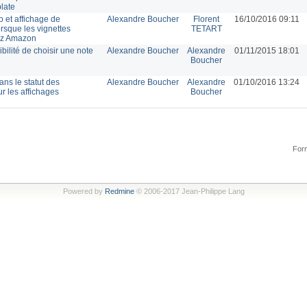
plate
o et affichage de
Alexandre Boucher
Florent
16/10/2016 09:11
rsque les vignettes
TETART
hez Amazon
ibilité de choisir une note
Alexandre Boucher
Alexandre
01/11/2015 18:01
Boucher
ans le statut des
Alexandre Boucher
Alexandre
01/10/2016 13:24
r les affichages
Boucher
Form
Powered by
Redmine
© 2006-2017 Jean-Philippe Lang