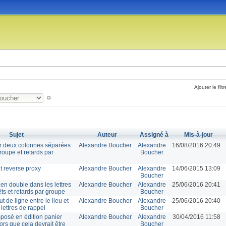
Ajouter le filtr
Sujet
Auteur
Assigné à
Mis-à-jour
sur deux colonnes séparées
Alexandre Boucher
Alexandre
16/08/2016 20:49
roupe et retards par
Boucher
t reverse proxy
Alexandre Boucher
Alexandre
14/06/2015 13:09
Boucher
n double dans les lettres
Alexandre Boucher
Alexandre
25/06/2016 20:41
ts et retards par groupe
Boucher
 de ligne entre le lieu et
Alexandre Boucher
Alexandre
25/06/2016 20:40
 lettres de rappel
Boucher
mposé en édition panier
Alexandre Boucher
Alexandre
30/04/2016 11:58
ors que cela devrait être
Boucher