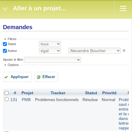
Aller à un projet...
Demandes
Filtres
Statut
Auteur
Ajouter le filtre
Options
Appliquer
Effacer
#
Projet
Tracker
Statut
Priorité
Su
131
PMB
Problèmes fonctionnels
Résolue
Normal
Problè
saut de
entre l
et la d
dans l
lettres
rappel