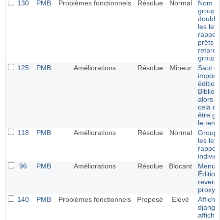
130
PMB
Problèmes fonctionnels
Résolue
Normal
Nom d
groupe
double
les let
rappel
prêts e
retards
groupe
125
PMB
Améliorations
Résolue
Mineur
Saut de
imposé
édition
Bibliog
alors 
cela de
être gé
le temp
118
PMB
Améliorations
Résolue
Normal
Groupe
les let
rappel
individ
96
PMB
Améliorations
Résolue
Blocant
Menu
Édition
revers
proxy
140
PMB
Problèmes fonctionnels
Proposé
Elevé
Affich
django
affich