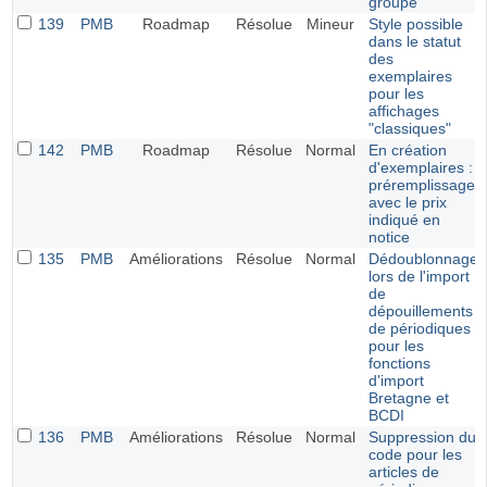
groupe
139
PMB
Roadmap
Résolue
Mineur
Style possible
dans le statut
des
exemplaires
pour les
affichages
"classiques"
142
PMB
Roadmap
Résolue
Normal
En création
d'exemplaires :
préremplissage
avec le prix
indiqué en
notice
135
PMB
Améliorations
Résolue
Normal
Dédoublonnage
lors de l'import
de
dépouillements
de périodiques
pour les
fonctions
d'import
Bretagne et
BCDI
136
PMB
Améliorations
Résolue
Normal
Suppression du
code pour les
articles de