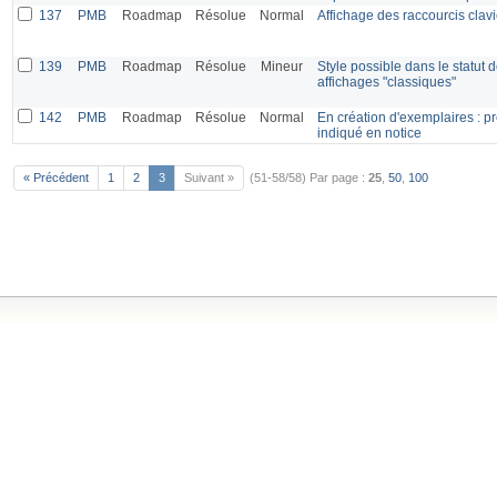
137
PMB
Roadmap
Résolue
Normal
Affichage des raccourcis clavi
139
PMB
Roadmap
Résolue
Mineur
Style possible dans le statut 
affichages "classiques"
142
PMB
Roadmap
Résolue
Normal
En création d'exemplaires : p
indiqué en notice
« Précédent
1
2
3
Suivant »
(51-58/58)
Par page :
25
,
50
,
100