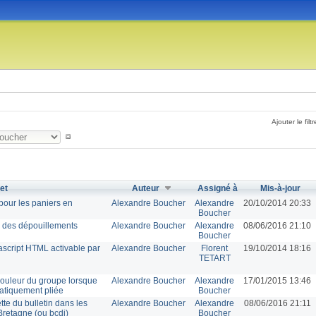
Ajouter le filtr
et
Auteur
Assigné à
Mis-à-jour
 pour les paniers en
Alexandre Boucher
Alexandre
20/10/2014 20:33
Boucher
e des dépouillements
Alexandre Boucher
Alexandre
08/06/2016 21:10
Boucher
vascript HTML activable par
Alexandre Boucher
Florent
19/10/2014 18:16
TETART
 couleur du groupe lorsque
Alexandre Boucher
Alexandre
17/01/2015 13:46
matiquement pliée
Boucher
ette du bulletin dans les
Alexandre Boucher
Alexandre
08/06/2016 21:11
Bretagne (ou bcdi)
Boucher