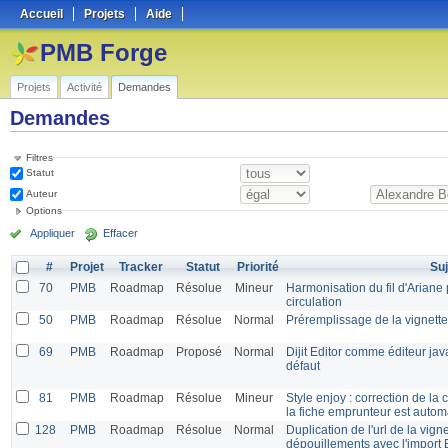
Accueil
Projets
Aide
PMB Forge
Projets
Activité
Demandes
Demandes
Filtres
Statut
Auteur
Options
Appliquer
Effacer
#
Projet
Tracker
Statut
Priorité
Suj
70
PMB
Roadmap
Résolue
Mineur
Harmonisation du fil d'Ariane
circulation
50
PMB
Roadmap
Résolue
Normal
Préremplissage de la vignett
69
PMB
Roadmap
Proposé
Normal
Dijit Editor comme éditeur ja
défaut
81
PMB
Roadmap
Résolue
Mineur
Style enjoy : correction de la
la fiche emprunteur est auto
128
PMB
Roadmap
Résolue
Normal
Duplication de l'url de la vign
dépouillements avec l'import 