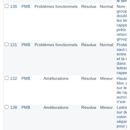
le temp
130
PMB
Problèmes fonctionnels
Résolue
Normal
Nom d
groupe
double
les let
rappel
prêts e
retards
groupe
131
PMB
Problèmes fonctionnels
Résolue
Normal
Problè
saut de
entre le
et la d
dans l
lettres
rappel
132
PMB
Améliorations
Résolue
Mineur
Hauteu
bloc a
sur les 
de rapp
auncun
n'est dé
138
PMB
Améliorations
Résolue
Mineur
Lettre 
sur de
colonn
séparé
pour pr