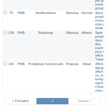
par gr
retards
groupe
76
PMB
Améliorations
Résolue
Normal
Ajout d
possibi
choisir
note p
étoiles
139
PMB
Roadmap
Résolue
Mineur
Style
possibl
dans le
des
exempl
pour le
afficha
"classi
140
PMB
Problèmes fonctionnels
Proposé
Elevé
Afficha
django 
afficha
no_ima
lorsque
vignett
n'exist
chez 
« Précédent
3
Suivant »