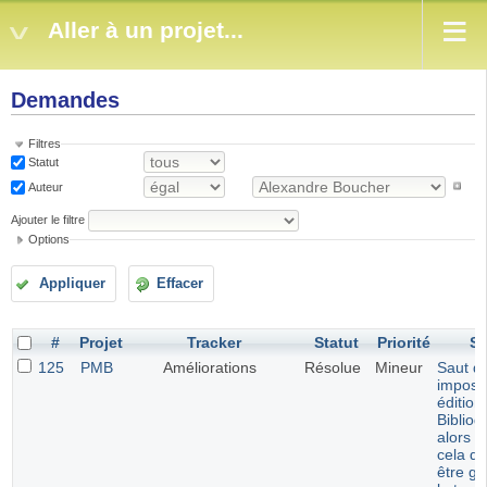
Aller à un projet...
Demandes
Filtres
Statut
Auteur
Ajouter le filtre
Options
Appliquer
Effacer
#
Projet
Tracker
Statut
Priorité
Su
125
PMB
Améliorations
Résolue
Mineur
Saut de
imposé
édition
Bibliog
alors q
cela de
être gé