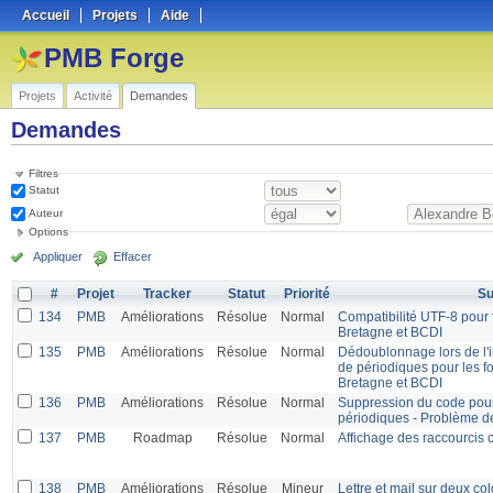
Accueil
Projets
Aide
PMB Forge
Projets
Activité
Demandes
Demandes
Filtres
Statut
Auteur
Options
Appliquer
Effacer
#
Projet
Tracker
Statut
Priorité
Su
134
PMB
Améliorations
Résolue
Normal
Compatibilité UTF-8 pour 
Bretagne et BCDI
135
PMB
Améliorations
Résolue
Normal
Dédoublonnage lors de l'
de périodiques pour les fo
Bretagne et BCDI
136
PMB
Améliorations
Résolue
Normal
Suppression du code pour 
périodiques - Problème de
137
PMB
Roadmap
Résolue
Normal
Affichage des raccourcis c
138
PMB
Améliorations
Résolue
Mineur
Lettre et mail sur deux c