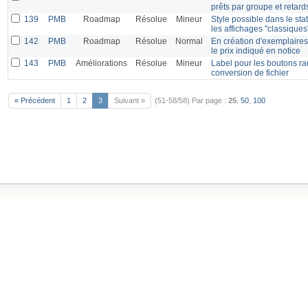
prêts par groupe et retar
139
PMB
Roadmap
Résolue
Mineur
Style possible dans le st
les affichages "classiques
142
PMB
Roadmap
Résolue
Normal
En création d'exemplaires
le prix indiqué en notice
143
PMB
Améliorations
Résolue
Mineur
Label pour les boutons ra
conversion de fichier
« Précédent
1
2
3
Suivant »
(51-58/58)
Par page :
25
,
50
,
100