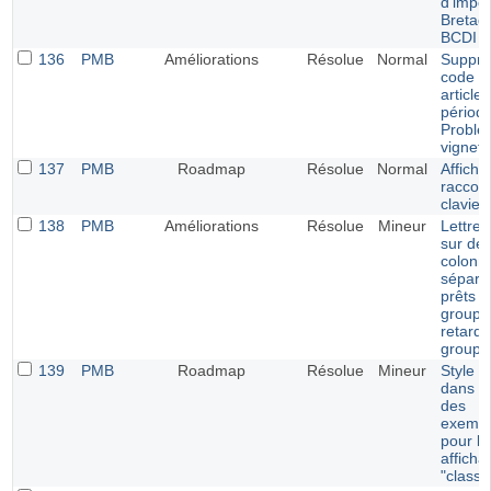
d'impor
Bretag
BCDI
136
PMB
Améliorations
Résolue
Normal
Suppre
code p
article
périodi
Problè
vignett
137
PMB
Roadmap
Résolue
Normal
Affich
raccour
clavier
138
PMB
Améliorations
Résolue
Mineur
Lettre 
sur de
colonn
séparé
prêts p
groupe
retards
groupe
139
PMB
Roadmap
Résolue
Mineur
Style p
dans le
des
exempl
pour le
afficha
"classi