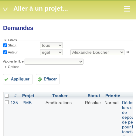
Aller à un projet...
Demandes
Filtres
Statut
Auteur
Ajouter le filtre
Options
Appliquer
Effacer
#
Projet
Tracker
Statut
Priorité
S
135
PMB
Améliorations
Résolue
Normal
Dédou
lors de
de
dépoui
de pér
pour le
fonctio