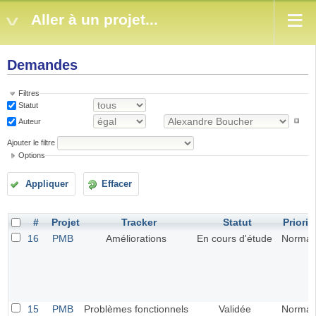
Aller à un projet...
Demandes
Filtres
Statut
Auteur
Ajouter le filtre
Options
Appliquer
Effacer
#
Projet
Tracker
Statut
Priorit
16
PMB
Améliorations
En cours d'étude
Normal
15
PMB
Problèmes fonctionnels
Validée
Normal