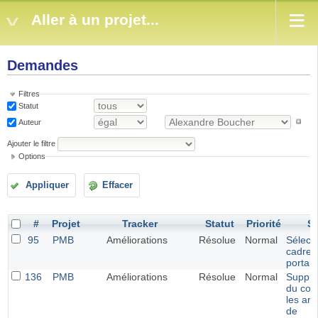
Aller à un projet...
Demandes
Filtres
Statut
Auteur
Ajouter le filtre
Options
Appliquer
Effacer
#
Projet
Tracker
Statut
Priorité
Su
95
PMB
Améliorations
Résolue
Normal
Sélect
cadres
portail
136
PMB
Améliorations
Résolue
Normal
Suppre
du cod
les arti
de