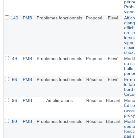
périodi
Problè
vignett
140
PMB
Problèmes fonctionnels
Proposé
Elevé
Affich
django
affich
no_ima
lorsque
vignett
n'exist
chez 
49
PMB
Problèmes fonctionnels
Proposé
Elevé
Modific
du stat
bulleti
périod
66
PMB
Problèmes fonctionnels
Résolue
Elevé
Erreur
le tabl
bord e
Circula
96
PMB
Améliorations
Résolue
Blocant
Menu
Édition
revers
proxy
80
PMB
Problèmes fonctionnels
Résolue
Blocant
Modific
des av
foncti
pas sa