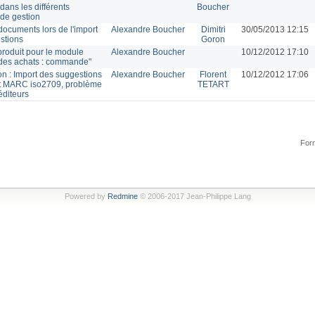
 dans les différents
Boucher
de gestion
documents lors de l'import
Alexandre Boucher
Dimitri
30/05/2013 12:15
stions
Goron
produit pour le module
Alexandre Boucher
10/12/2012 17:10
 des achats : commande"
on : Import des suggestions
Alexandre Boucher
Florent
10/12/2012 17:06
t MARC iso2709, problème
TETART
éditeurs
Form
Powered by
Redmine
© 2006-2017 Jean-Philippe Lang