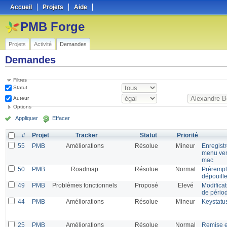
Accueil
Projets
Aide
PMB Forge
Projets
Activité
Demandes
Demandes
Filtres
Statut
Auteur
Options
Appliquer
Effacer
#
Projet
Tracker
Statut
Priorité
55
PMB
Améliorations
Résolue
Mineur
Enregist
menu ver
mac
50
PMB
Roadmap
Résolue
Normal
Prérempl
dépouill
49
PMB
Problèmes fonctionnels
Proposé
Elevé
Modificat
de pério
44
PMB
Améliorations
Résolue
Mineur
Keystatus
25
PMB
Améliorations
Résolue
Normal
Remise en