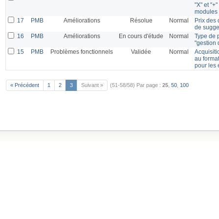
"X" et "+"
modules 
17
PMB
Améliorations
Résolue
Normal
Prix des 
de sugge
16
PMB
Améliorations
En cours d'étude
Normal
Type de 
"gestion
15
PMB
Problèmes fonctionnels
Validée
Normal
Acquisiti
au forma
pour les 
« Précédent
1
2
3
Suivant »
(51-58/58)
Par page :
25
,
50
,
100