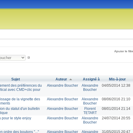
Ajouter le filtr
Sujet
Auteur
Assigné à
Mis-à-jour
rement des préférences du
Alexandre Boucher
Alexandre
04/05/2014 12:38
tical avec CMD+clic pour
Boucher
issage de la vignette des
Alexandre Boucher
Alexandre
08/06/2016 21:10
ements
Boucher
ion du statut d'un bulletin
Alexandre Boucher
Florent
08/01/2014 21:14
dique
TETART
 pour le style enjoy
Alexandre Boucher
Alexandre
24/07/2014 20:55
Boucher
 ordre des boutons "..."
Alexandre Boucher
Alexandre
31/05/2015 20:47