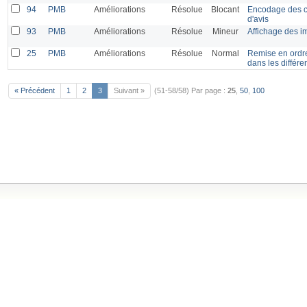
94
PMB
Améliorations
Résolue
Blocant
Encodage des ca
d'avis
93
PMB
Améliorations
Résolue
Mineur
Affichage des i
25
PMB
Améliorations
Résolue
Normal
Remise en ordre 
dans les différ
« Précédent
1
2
3
Suivant »
(51-58/58)
Par page :
25
,
50
,
100