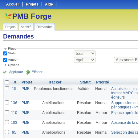
Accueil
Projets
Aide
PMB Forge
Projets
Activité
Demandes
Demandes
Filtres
Statut
Auteur
Options
Appliquer
Effacer
#
Projet
Tracker
Statut
Priorité
15
PMB
Problèmes fonctionnels
Validée
Normal
Acquisition : Im
format MARC is
éditeurs
136
PMB
Améliorations
Résolue
Normal
Suppression du 
périodiques - P
110
PMB
Améliorations
Résolue
Mineur
Espace après l
103
PMB
Améliorations
Résolue
Mineur
Absence de la c
95
PMB
Améliorations
Résolue
Normal
Sélection des ca