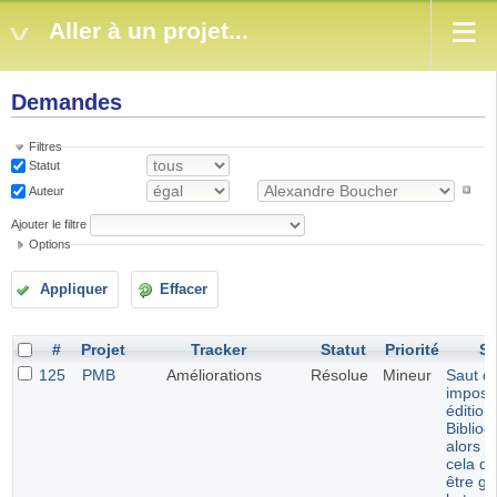
Aller à un projet...
Demandes
Filtres
Statut
Auteur
Ajouter le filtre
Options
Appliquer
Effacer
#
Projet
Tracker
Statut
Priorité
Su
125
PMB
Améliorations
Résolue
Mineur
Saut de
imposé
édition
Bibliog
alors q
cela de
être gé