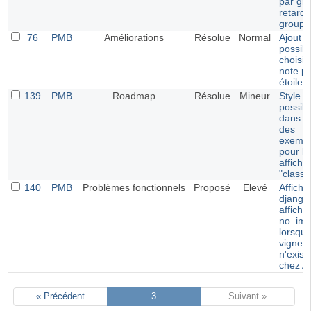
par gr
retards
groupe
76
PMB
Améliorations
Résolue
Normal
Ajout d
possibi
choisir
note p
étoiles
139
PMB
Roadmap
Résolue
Mineur
Style
possibl
dans le
des
exempl
pour le
afficha
"classi
140
PMB
Problèmes fonctionnels
Proposé
Elevé
Afficha
django 
afficha
no_ima
lorsque
vignett
n'exist
chez 
« Précédent
3
Suivant »