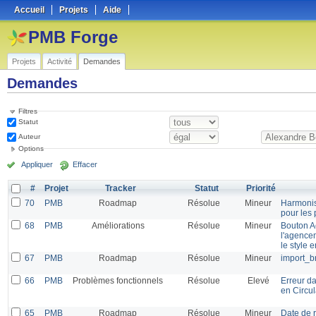
Accueil
Projets
Aide
PMB Forge
Projets
Activité
Demandes
Demandes
Filtres
Statut
Auteur
Options
Appliquer
Effacer
#
Projet
Tracker
Statut
Priorité
70
PMB
Roadmap
Résolue
Mineur
Harmonisa
pour les 
68
PMB
Améliorations
Résolue
Mineur
Bouton A
l'agence
le style 
67
PMB
Roadmap
Résolue
Mineur
import_b
66
PMB
Problèmes fonctionnels
Résolue
Elevé
Erreur da
en Circul
65
PMB
Roadmap
Résolue
Mineur
Date de r