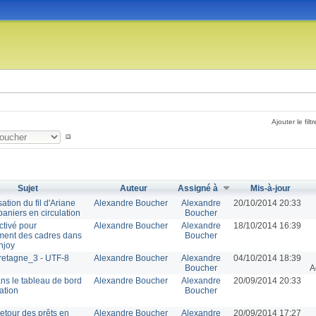
Ajouter le filtr
Sujet
Auteur
Assigné à
Mis-à-jour
tion du fil d'Ariane
Alexandre Boucher
Alexandre
20/10/2014 20:33
paniers en circulation
Boucher
ctivé pour
Alexandre Boucher
Alexandre
18/10/2014 16:39
ment des cadres dans
Boucher
enjoy
retagne_3 - UTF-8
Alexandre Boucher
Alexandre
04/10/2014 18:39
Boucher
A
ns le tableau de bord
Alexandre Boucher
Alexandre
20/09/2014 20:33
ation
Boucher
etour des prêts en
Alexandre Boucher
Alexandre
20/09/2014 17:27