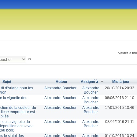
Ajouter le filtr
Sujet
Auteur
Assigné à
Mis-à-jour
fil d'Ariane pour les
Alexandre Boucher
Alexandre
20/10/2014 20:33
tion
Boucher
 la vignette des
Alexandre Boucher
Alexandre
08/06/2016 21:10
Boucher
ection de la couleur du
Alexandre Boucher
Alexandre
17/01/2015 13:46
 fiche emprunteur est
Boucher
pliée
rl de la vignette du
Alexandre Boucher
Alexandre
08/06/2016 21:11
 dépouillements avec
Boucher
(ou bcdi)
s le statut des
Alexandre Boucher
Alexandre
01/10/2016 13:24