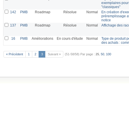
exemplaires pour 
"classiques"
142
PMB
Roadmap
Résolue
Normal
En création d'exe
préremplissage av
notice
137
PMB
Roadmap
Résolue
Normal
Affichage des rac
16
PMB
Améliorations
En cours d'étude
Normal
Type de produit p
des achats : co
« Précédent
1
2
3
Suivant »
(51-58/58)
Par page :
25
,
50
,
100