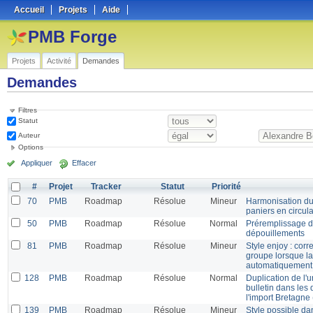
Accueil
Projets
Aide
PMB Forge
Projets
Activité
Demandes
Demandes
Filtres
Statut
Auteur
Options
Appliquer
Effacer
#
Projet
Tracker
Statut
Priorité
70
PMB
Roadmap
Résolue
Mineur
Harmonisation du 
paniers en circula
50
PMB
Roadmap
Résolue
Normal
Préremplissage de
dépouillements
81
PMB
Roadmap
Résolue
Mineur
Style enjoy : corr
groupe lorsque la
automatiquement 
128
PMB
Roadmap
Résolue
Normal
Duplication de l'u
bulletin dans les
l'import Bretagne 
139
PMB
Roadmap
Résolue
Mineur
Style possible dan