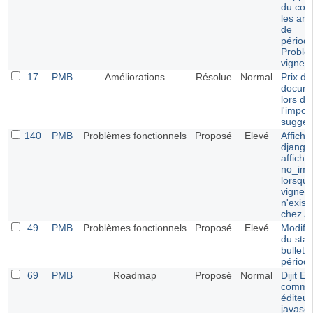
du cod
les arti
de
périodi
Problè
vignett
17
PMB
Améliorations
Résolue
Normal
Prix de
docum
lors de
l'impor
sugges
140
PMB
Problèmes fonctionnels
Proposé
Elevé
Afficha
django 
afficha
no_ima
lorsque
vignett
n'exist
chez 
49
PMB
Problèmes fonctionnels
Proposé
Elevé
Modific
du stat
bulleti
périod
69
PMB
Roadmap
Proposé
Normal
Dijit Ed
comm
éditeur
javascr