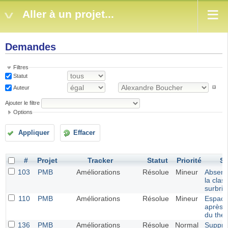
Aller à un projet...
Demandes
Filtres
Statut
Auteur
Ajouter le filtre
Options
Appliquer
Effacer
#
Projet
Tracker
Statut
Priorité
Su
103
PMB
Améliorations
Résolue
Mineur
Absenc
la clas
surbril
110
PMB
Améliorations
Résolue
Mineur
Espac
après 
du thé
136
PMB
Améliorations
Résolue
Normal
Suppre