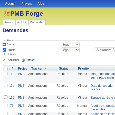
Accueil
Projets
Aide
PMB Forge
Projets
Activité
Demandes
Demandes
Filtres
Statut
Auteur
Options
Appliquer
Effacer
#
Projet
Tracker
Statut
Priorité
112
PMB
Améliorations
Résolue
Mineur
Image de fond de 
sur la page main 
111
PMB
Améliorations
Résolue
Mineur
Date du copyright
licence
110
PMB
Améliorations
Résolue
Mineur
Espace après le 
76
PMB
Améliorations
Résolue
Normal
Ajout de la possib
par étoiles
103
PMB
Améliorations
Résolue
Mineur
Absence de la cla