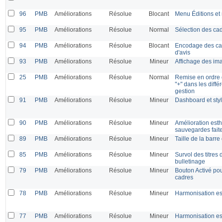
96
PMB
Améliorations
Résolue
Blocant
Menu Éditions et
95
PMB
Améliorations
Résolue
Normal
Sélection des cad
94
PMB
Améliorations
Résolue
Blocant
Encodage des car
d'avis
93
PMB
Améliorations
Résolue
Mineur
Affichage des ima
25
PMB
Améliorations
Résolue
Normal
Remise en ordre d
"+" dans les diff
gestion
91
PMB
Améliorations
Résolue
Mineur
Dashboard et sty
90
PMB
Améliorations
Résolue
Mineur
Amélioration esthé
sauvegardes fait
89
PMB
Améliorations
Résolue
Mineur
Taille de la barr
85
PMB
Améliorations
Résolue
Mineur
Survol des titres
bulletinage
79
PMB
Améliorations
Résolue
Mineur
Bouton Activé po
cadres
78
PMB
Améliorations
Résolue
Mineur
Harmonisation es
77
PMB
Améliorations
Résolue
Mineur
Harmonisation es