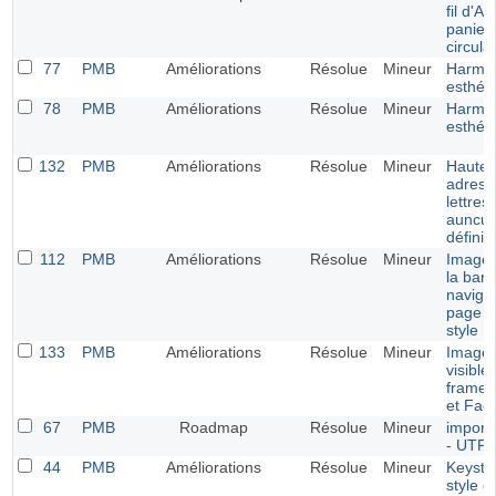
fil d'A
panier
circula
77
PMB
Améliorations
Résolue
Mineur
Harmon
esthét
78
PMB
Améliorations
Résolue
Mineur
Harmon
esthét
132
PMB
Améliorations
Résolue
Mineur
Hauteu
adress
lettres
auncun
défini
112
PMB
Améliorations
Résolue
Mineur
Image 
la barr
navigat
page m
style E
133
PMB
Améliorations
Résolue
Mineur
Image 
visible
frames
et Fac
67
PMB
Roadmap
Résolue
Mineur
import
- UTF-
44
PMB
Améliorations
Résolue
Mineur
Keysta
style e