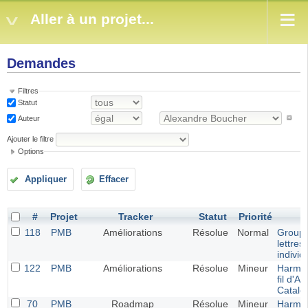
Aller à un projet...
Demandes
Filtres
Statut
Auteur
Ajouter le filtre
Options
Appliquer
Effacer
#
Projet
Tracker
Statut
Priorité
118
PMB
Améliorations
Résolue
Normal
Groupe
lettres
individ
122
PMB
Améliorations
Résolue
Mineur
Harmon
fil d'Ar
Catalo
70
PMB
Roadmap
Résolue
Mineur
Harmon