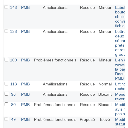
143
PMB
Améliorations
Résolue
Mineur
Label p
bouton
choix e
conver
fichier
138
PMB
Améliorations
Résolue
Mineur
Lettre 
deux c
séparé
prêts 
et reta
groupe
109
PMB
Problèmes fonctionnels
Résolue
Mineur
Lien v
www.si
la pag
Docume
PMB
113
PMB
Améliorations
Résolue
Normal
Lifting 
recher
96
PMB
Améliorations
Résolue
Blocant
Menu É
revers
80
PMB
Problèmes fonctionnels
Résolue
Blocant
Modifi
avis ne
pas sa
49
PMB
Problèmes fonctionnels
Proposé
Elevé
Modific
statut 