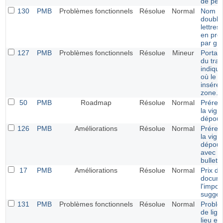
de pér
130
PMB
Problèmes fonctionnels
Résolue
Normal
Nom du
double
lettres
en prêt
par gr
127
PMB
Problèmes fonctionnels
Résolue
Mineur
Portail 
du trai
indiqua
où le c
inséré 
zone.
50
PMB
Roadmap
Résolue
Normal
Prérem
la vign
dépoui
126
PMB
Améliorations
Résolue
Normal
Prérem
la vign
dépoui
avec la
bulletin
17
PMB
Améliorations
Résolue
Normal
Prix de
docume
l'impor
sugges
131
PMB
Problèmes fonctionnels
Résolue
Normal
Problè
de lign
lieu et