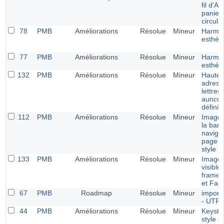
fil d'A
panier
circula
78
PMB
Améliorations
Résolue
Mineur
Harmon
esthét
77
PMB
Améliorations
Résolue
Mineur
Harmon
esthét
132
PMB
Améliorations
Résolue
Mineur
Hauteu
adress
lettres
auncun
défini
112
PMB
Améliorations
Résolue
Mineur
Image 
la barr
navigat
page m
style E
133
PMB
Améliorations
Résolue
Mineur
Image 
visible
frames
et Fac
67
PMB
Roadmap
Résolue
Mineur
import
- UTF-
44
PMB
Améliorations
Résolue
Mineur
Keysta
style e