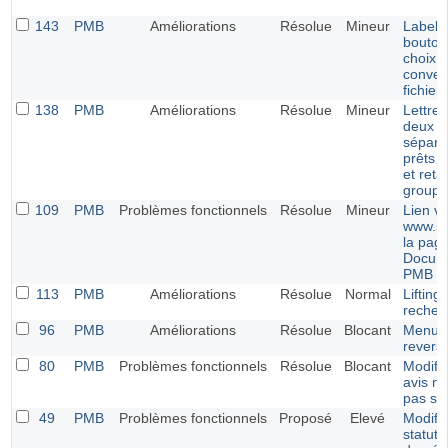
143
PMB
Améliorations
Résolue
Mineur
Label p
bouton
choix e
conver
fichier
138
PMB
Améliorations
Résolue
Mineur
Lettre 
deux c
séparé
prêts 
et reta
groupe
109
PMB
Problèmes fonctionnels
Résolue
Mineur
Lien v
www.si
la pag
Docume
PMB
113
PMB
Améliorations
Résolue
Normal
Lifting 
recher
96
PMB
Améliorations
Résolue
Blocant
Menu É
revers
80
PMB
Problèmes fonctionnels
Résolue
Blocant
Modifi
avis ne
pas sa
49
PMB
Problèmes fonctionnels
Proposé
Elevé
Modific
statut 