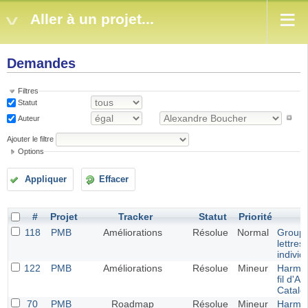
Aller à un projet...
Demandes
Filtres
Statut
Auteur
Ajouter le filtre
Options
Appliquer
Effacer
#
Projet
Tracker
Statut
Priorité
118
PMB
Améliorations
Résolue
Normal
Groupe
lettres
individ
122
PMB
Améliorations
Résolue
Mineur
Harmon
fil d'Ar
Catalo
70
PMB
Roadmap
Résolue
Mineur
Harmon