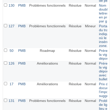
de pér
130
PMB
Problèmes fonctionnels
Résolue
Normal
Nom du
double
lettres
en prêt
par gr
127
PMB
Problèmes fonctionnels
Résolue
Mineur
Portail 
du trai
indiqua
où le c
inséré 
zone.
50
PMB
Roadmap
Résolue
Normal
Prérem
la vign
dépoui
126
PMB
Améliorations
Résolue
Normal
Prérem
la vign
dépoui
avec la
bulletin
17
PMB
Améliorations
Résolue
Normal
Prix de
docume
l'impor
sugges
131
PMB
Problèmes fonctionnels
Résolue
Normal
Problè
de lign
lieu et