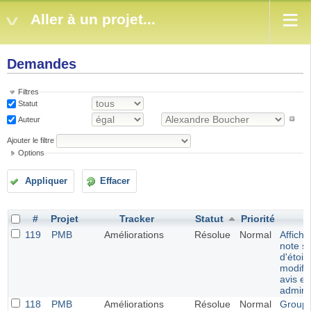
Aller à un projet...
Demandes
Filtres
Statut
Auteur
Ajouter le filtre
Options
Appliquer
Effacer
#
Projet
Tracker
Statut
Priorité
119
PMB
Améliorations
Résolue
Normal
Afficha
note s
d'étoil
modific
avis en
adminis
118
PMB
Améliorations
Résolue
Normal
Groupe