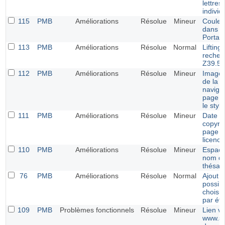
lettres
individ
115
PMB
Améliorations
Résolue
Mineur
Couleu
dans l
Portail
113
PMB
Améliorations
Résolue
Normal
Lifting 
recher
Z39.50
112
PMB
Améliorations
Résolue
Mineur
Image 
de la b
navigat
page m
le styl
111
PMB
Améliorations
Résolue
Mineur
Date d
copyrig
page d
licence
110
PMB
Améliorations
Résolue
Mineur
Espace
nom d
thésau
76
PMB
Améliorations
Résolue
Normal
Ajout d
possibi
choisir
par éto
109
PMB
Problèmes fonctionnels
Résolue
Mineur
Lien v
www.si