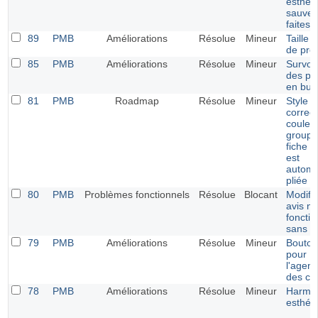
esthéti
sauveg
faites
89
PMB
Améliorations
Résolue
Mineur
Taille 
de pro
85
PMB
Améliorations
Résolue
Mineur
Survol 
des pé
en bull
81
PMB
Roadmap
Résolue
Mineur
Style e
correct
couleu
groupe
fiche 
est
automa
pliée
80
PMB
Problèmes fonctionnels
Résolue
Blocant
Modifi
avis ne
foncti
sans 
79
PMB
Améliorations
Résolue
Mineur
Bouton
pour
l'agen
des ca
78
PMB
Améliorations
Résolue
Mineur
Harmon
esthét