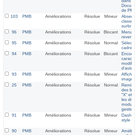
dans l
Docume
de PM
103
PMB
Améliorations
Résolue
Mineur
Absenc
classe
surbril
96
PMB
Améliorations
Résolue
Blocant
Menu É
revers
95
PMB
Améliorations
Résolue
Normal
Sélect
cadres 
94
PMB
Améliorations
Résolue
Blocant
Encod
caract
modific
d'avis
93
PMB
Améliorations
Résolue
Mineur
Affich
images
25
PMB
Améliorations
Résolue
Normal
Remise
des bou
"X" et 
les dif
module
gestio
91
PMB
Améliorations
Résolue
Mineur
Dashbo
style E
90
PMB
Améliorations
Résolue
Mineur
Amélio